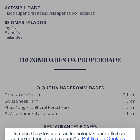
ACESSIBILIDADE
Pisos superiores acessíveis apenas por escadas
IDIOMAS FALADOS
Inglês
Francês
Tailandês
PROXIMIDADES DA PROPRIEDADE
O QUE HÁ NAS PROXIMIDADES
Floresta de Cha-am
2,1 km
Swiss Sheep Farm
5 km
Khao Nang Phanthurat Forest Park
6 km
Palácio Maruekkhathaiyawan
11 km
RESTAURANTES E CAFÉS
Usamos Cookies e outras tecnologias para otimizar
RestauranteThe Garden
50 m
sua experiência de navegação.
Política de Cookies
Café/barCrawfords
200 m