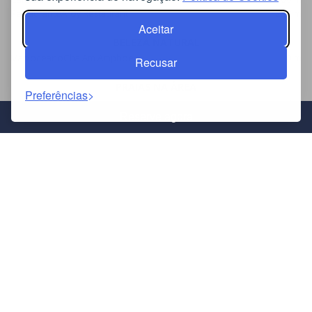
RestauranteAroy Restaurant
250 m
Aceitar
BELEZA NATURAL
Mar/oceanoCha Am Amphoe
0 m
Recusar
PRAIAS NA ÁREA
Preferências
Praia de Cha Am
0 m
Praia de Cha Am (norte)
3,2 km
Reserve agora
Praia de Bang Ket
6 km
TRANSPORTES PÚBLICOS
ComboioEstação Ferroviária de Cha-am
2 km
ComboioHuai Sai Nuea
10 km
AutocarroHua Hin - Suvarnabhumi Airport Bus Station
18 km
AEROPORTOS MAIS PRÓXIMOS
Aeroporto de Hua Hin
17 km