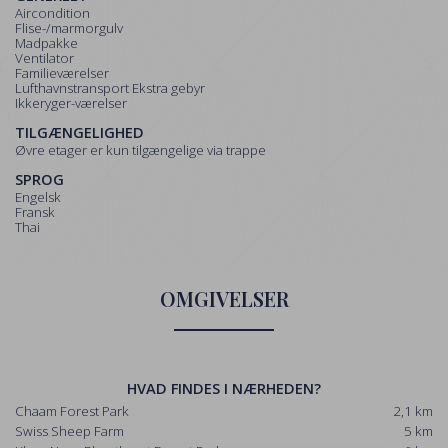
Aircondition
Flise-/marmorgulv
Madpakke
Ventilator
Familieværelser
Lufthavnstransport Ekstra gebyr
Ikkeryger-værelser
TILGÆNGELIGHED
Øvre etager er kun tilgængelige via trappe
SPROG
Engelsk
Fransk
Thai
OMGIVELSER
HVAD FINDES I NÆRHEDEN?
Chaam Forest Park
2,1 km
Swiss Sheep Farm
5 km