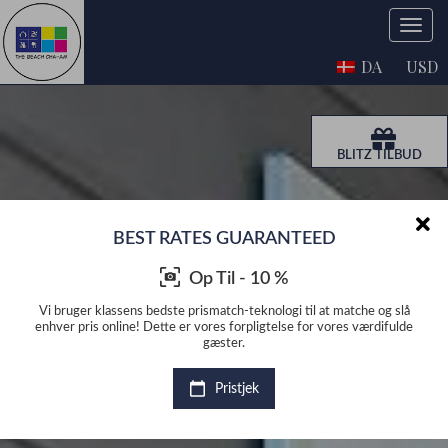
DA
USD
BLITZ TILBUD
BEST RATES GUARANTEED
Op Til - 10 %
 slå
Vi bruger klassens bedste prismatch-teknologi til at matche og slå
Vi 
fulde
enhver pris online! Dette er vores forpligtelse for vores værdifulde
enhv
gæster.
Pristjek