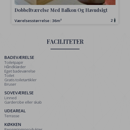
Dobbeltværelse Med Balkon Og Havudsigt
2
Værelsesstørrelse : 36m²
V
FACILITETER
BADEVÆRELSE
Toiletpapir
Håndklæder
Eget badeværelse
Toilet
Gratis toiletartikler
Bruser
SOVEVÆRELSE
Linned
Garderobe eller skab
UDEAREAL
Terrasse
KØKKEN
Rengøringsprodukter