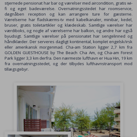
stjernede pensionat har bar og værelser med aircondition, gratis wi-
fi og eget badeværelse. Overnatningsstedet har roomservice,
døgnåben reception og kan arrangere ture for gæsterne.
Værelserne har fladskærms-tv med kabelkanaler, minibar, kedel,
bruser, gratis toiletartikler og klædeskab. Samtlige værelser har
værdiboks, og nogle af værelserne har balkon, og andre har også
byudsigt. Samtlige værelser på pensionatet har sengelinned og
håndklæder. Der serveres dagligt kontinental, komplet engelsk/irsk
eller amerikansk morgenmad. Cha-am Station ligger 2,7 km fra
GOLDEN GUESTHOUSE by The Beach Cha Am, og Cha-am Forest
Park ligger 3,3 km derfra. Den nærmeste lufthavn er Hua Hin, 19 km
fra overnatningsstedet, og der tilbydes lufthavnstransport mod
tillægsgebyr.