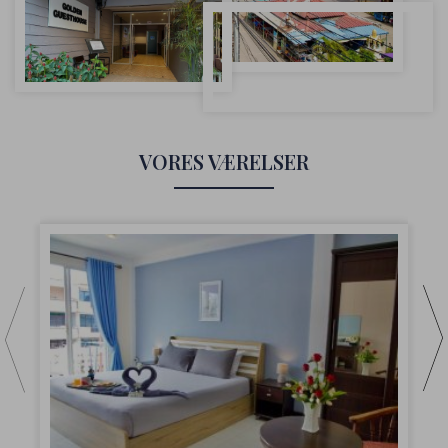
VORES VÆRELSER
S